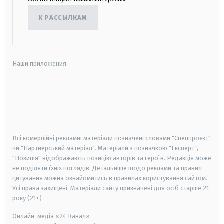
К РАССЫЛКАМ
Наши приложения:
android
apple
smart tv
samsung smart tv
Всі комерційні рекламні матеріали позначені словами "Спецпроєкт"
чи "Партнерський матеріал". Матеріали з позначкою "Експерт",
"Позиція" відображають позицію авторів та героїв. Редакція може
не поділяти їхніх поглядів. Детальніше щодо реклами та правил
цитування можна ознайомитись в правилах користування сайтом.
Усі права захищені.
Матеріали сайту призначені для осіб старше
21
року (21+)
Онлайн-медіа «24 Канал»