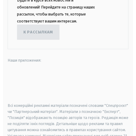
Будьте в курсе всех новостей и
обновлений! Перейдите на страницу наших
рассылок, чтобы выбрать те, которые
соответствуют вашим интересам.
К РАССЫЛКАМ
Наши приложения:
android
apple
smart tv
samsung smart tv
Всі комерційні рекламні матеріали позначені словами "Спецпроєкт"
чи "Партнерський матеріал". Матеріали з позначкою "Експерт",
"Позиція" відображають позицію авторів та героїв. Редакція може
не поділяти їхніх поглядів. Детальніше щодо реклами та правил
цитування можна ознайомитись в правилах користування сайтом.
Усі права захищені.
Матеріали сайту призначені для осіб старше
21