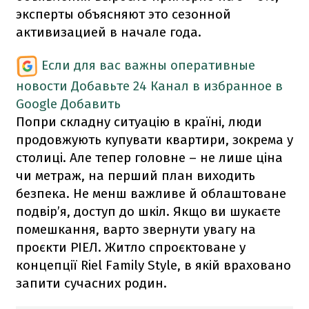
эксперты объясняют это сезонной
активизацией в начале года.
Если для вас важны оперативные
новости
Добавьте 24 Канал в избранное в
Google
Добавить
Попри складну ситуацію в країні, люди
продовжують купувати квартири, зокрема у
столиці. Але тепер головне – не лише ціна
чи метраж, на перший план виходить
безпека. Не менш важливе й облаштоване
подвір’я, доступ до шкіл. Якщо ви шукаєте
помешкання, варто звернути увагу на
проєкти РІЕЛ. Житло спроєктоване у
концепції Riel Family Style, в якій враховано
запити сучасних родин.