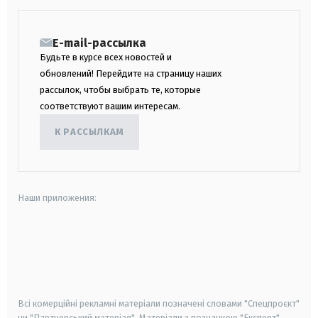
E-mail-рассылка
Будьте в курсе всех новостей и
обновлений! Перейдите на страницу наших
рассылок, чтобы выбрать те, которые
соответствуют вашим интересам.
К РАССЫЛКАМ
Наши приложения:
android
apple
smart tv
samsung smart tv
Всі комерційні рекламні матеріали позначені словами "Спецпроєкт"
чи "Партнерський матеріал". Матеріали з позначкою "Експерт",