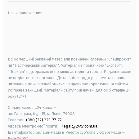
Наши приложения:
android
apple
smart tv
samsung smart tv
Всі комерційні рекламні матеріали позначені словами "Спецпроєкт"
чи "Партнерський матеріал". Матеріали з позначкою "Експерт",
"Позиція" відображають позицію авторів та героїв. Редакція може
не поділяти їхніх поглядів. Детальніше щодо реклами та правил
цитування можна ознайомитись в правилах користування сайтом.
Усі права захищені.
Матеріали сайту призначені для осіб старше
21
року (21+)
Онлайн-медіа «24 Канал»
пл. Галицька, буд. 15, м. Львів, 79008
Телефон
+380 (32) 229-77-77
Адреса електронної пошти —
legal@24tv.com.ua
Ідентифікатор онлайн-медіа в Реєстрі суб'єктів у сфері медіа —
R40-06057