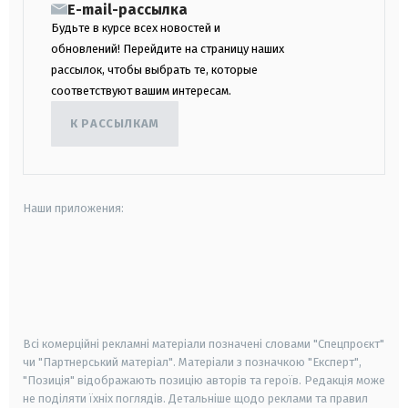
E-mail-рассылка
Будьте в курсе всех новостей и
обновлений! Перейдите на страницу наших
рассылок, чтобы выбрать те, которые
соответствуют вашим интересам.
К РАССЫЛКАМ
Наши приложения:
android
apple
smart tv
samsung smart tv
Всі комерційні рекламні матеріали позначені словами "Спецпроєкт"
чи "Партнерський матеріал". Матеріали з позначкою "Експерт",
"Позиція" відображають позицію авторів та героїв. Редакція може
не поділяти їхніх поглядів. Детальніше щодо реклами та правил