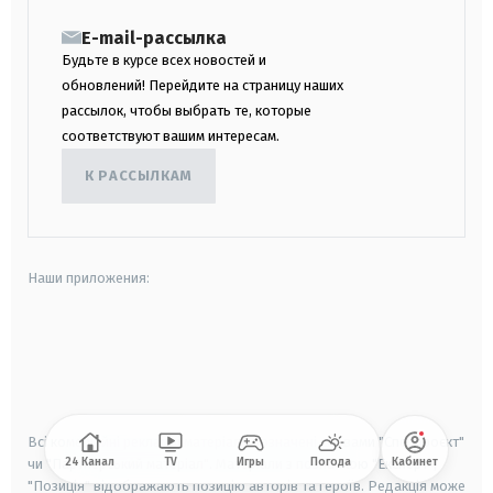
E-mail-рассылка
Будьте в курсе всех новостей и
обновлений! Перейдите на страницу наших
рассылок, чтобы выбрать те, которые
соответствуют вашим интересам.
К РАССЫЛКАМ
Наши приложения:
android
apple
smart tv
samsung smart tv
Всі комерційні рекламні матеріали позначені словами "Спецпроєкт"
24 Канал
TV
Игры
Погода
Кабинет
чи "Партнерський матеріал". Матеріали з позначкою "Експерт",
"Позиція" відображають позицію авторів та героїв. Редакція може