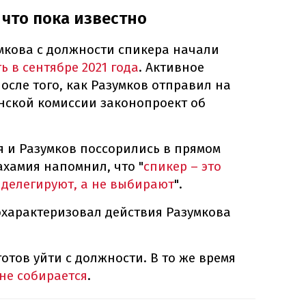
 что пока известно
умкова с должности спикера начали
 в сентябре 2021 года
. Активное
осле того, как Разумков отправил на
нской комиссии законопроект об
 и Разумков поссорились в прямом
ахамия напомнил, что "
спикер – это
 делегируют, а не выбирают
".
охарактеризовал действия Разумкова
готов уйти с должности. В то же время
не собирается
.