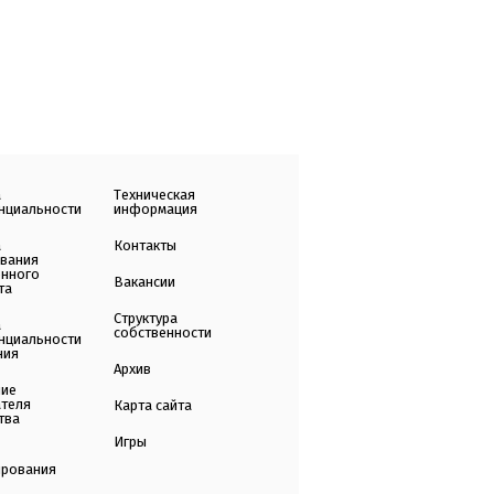
а
Техническая
нциальности
информация
а
Контакты
ования
енного
Вакансии
та
Структура
а
собственности
нциальности
ния
Архив
ние
ателя
Карта сайта
тва
Игры
ирования