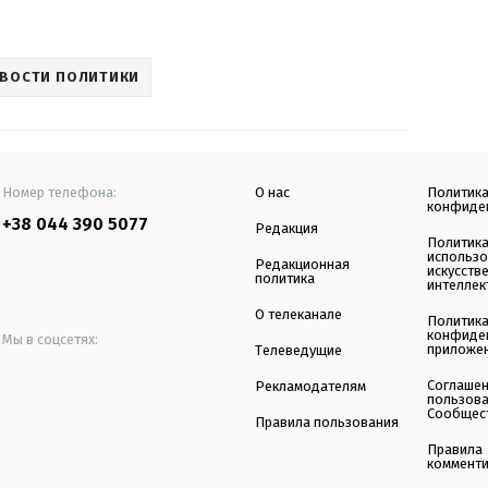
ВОСТИ ПОЛИТИКИ
Номер телефона:
О нас
Политик
конфиде
+38 044 390 5077
Редакция
Политик
использ
Редакционная
искусств
политика
интеллек
О телеканале
Политик
конфиде
Мы в соцсетях:
приложе
Телеведущие
Соглаше
Рекламодателям
пользов
Сообщес
Правила пользования
Правила
коммент