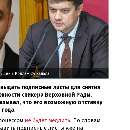
пущен
/ Коллаж 24 канала
 выдать подписные листы для снятия
лжности спикера Верховной Рады.
азывал, что его возможную отставку
 года.
процессом
не будет медлить
. По словам
тавить подписные листы уже на