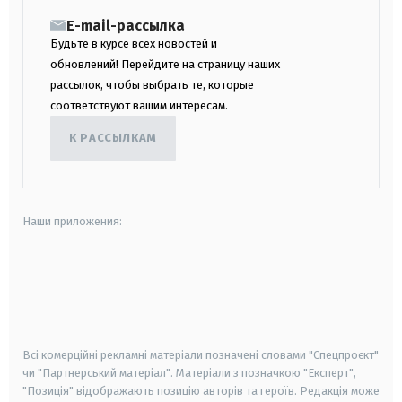
E-mail-рассылка
Будьте в курсе всех новостей и
обновлений! Перейдите на страницу наших
рассылок, чтобы выбрать те, которые
соответствуют вашим интересам.
К РАССЫЛКАМ
Наши приложения:
android
apple
smart tv
samsung smart tv
Всі комерційні рекламні матеріали позначені словами "Спецпроєкт"
чи "Партнерський матеріал". Матеріали з позначкою "Експерт",
"Позиція" відображають позицію авторів та героїв. Редакція може