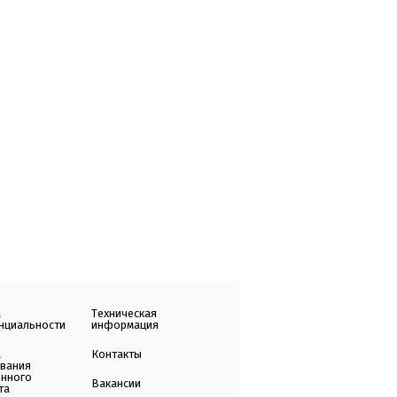
а
Техническая
нциальности
информация
а
Контакты
ования
енного
Вакансии
та