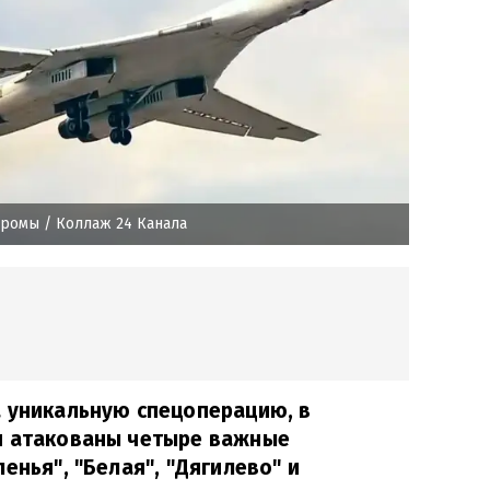
дромы
/ Коллаж 24 Канала
а уникальную спецоперацию, в
и атакованы четыре важные
енья", "Белая", "Дягилево" и