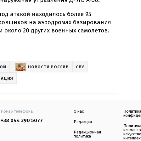
од атакой находилось более 95
ровщиков на аэродромах базирования
и около 20 других военных самолетов.
НОЙ
НОВОСТИ РОССИИ
СБУ
ИАЦИЯ
Номер телефона:
О нас
Политик
конфиде
+38 044 390 5077
Редакция
Политик
использ
Редакционная
искусств
политика
интеллек