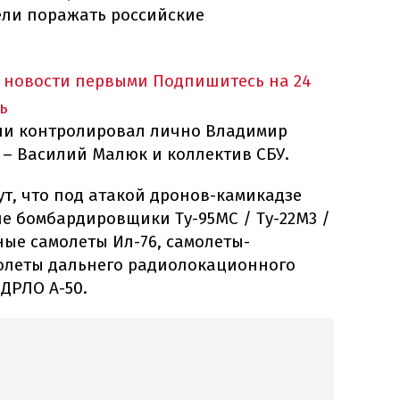
ели поражать российские
 новости первыми
Подпишитесь на 24
ь
ции контролировал лично Владимир
 – Василий Малюк и коллектив СБУ.
т, что под атакой дронов-камикадзе
е бомбардировщики Ту-95МС / Ту-22М3 /
ные самолеты Ил-76, самолеты-
олеты дальнего радиолокационного
ДРЛО А-50.