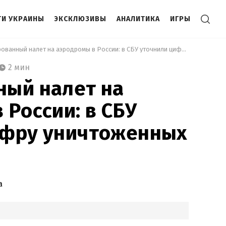
И УКРАИНЫ
ЭКСКЛЮЗИВЫ
АНАЛИТИКА
ИГРЫ
 Массированный налет на аэродромы в России: в СБУ уточнили цифру уничтоженных самолетов 
2 мин
ный налет на
 России: в СБУ
ифру уничтоженных
а