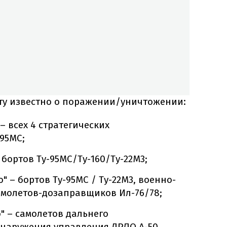
уту известно о поражении/уничтожении:
– всех 4 стратегических
95МС;
 бортов Ту-95МС/Ту-160/Ту-22М3;
" – бортов Ту-95МС / Ту-22М3, военно-
амолетов-дозаправщиков Ил-76/78;
" – самолетов дальнего
наружения управления ДРЛО А-50.