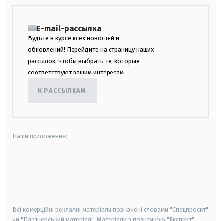
E-mail-рассылка
Будьте в курсе всех новостей и
обновлений! Перейдите на страницу наших
рассылок, чтобы выбрать те, которые
соответствуют вашим интересам.
К РАССЫЛКАМ
Наши приложения:
android
apple
smart tv
samsung smart tv
Всі комерційні рекламні матеріали позначені словами "Спецпроєкт"
чи "Партнерський матеріал". Матеріали з позначкою "Експерт",