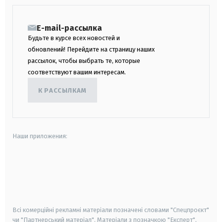
E-mail-рассылка
Будьте в курсе всех новостей и
обновлений! Перейдите на страницу наших
рассылок, чтобы выбрать те, которые
соответствуют вашим интересам.
К РАССЫЛКАМ
Наши приложения:
android
apple
smart tv
samsung smart tv
Всі комерційні рекламні матеріали позначені словами "Спецпроєкт"
чи "Партнерський матеріал". Матеріали з позначкою "Експерт",