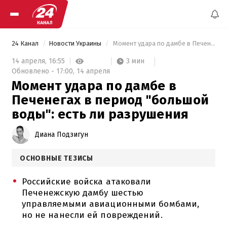
24 Канал
Новости Украины
 Момент удара по дамбе в Печенегах в период "большой воды": есть ли разрушения 
3 мин
14 апреля,
16:55
Обновлено -
17:00,
14 апреля
Момент удара по дамбе в
Печенегах в период "большой
воды": есть ли разрушения
Диана Подзигун
ОСНОВНЫЕ ТЕЗИСЫ
Российские войска атаковали
Печенежскую дамбу шестью
управляемыми авиационными бомбами,
но не нанесли ей повреждений.