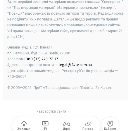
Всі комерційні рекламні матеріали позначені словами "Спецпроєкт"
чи "Партнерський матеріал". Матеріали з позначкою "Експерт",
"Позиція" відображають позицію авторів та героїв. Редакція може
не поділяти їхніх поглядів. Детальніше щодо реклами та правил
цитування можна ознайомитись в правилах користування сайтом.
Усі права захищені.
Матеріали сайту призначені для осіб старше
21
року (21+)
Онлайн-медіа «24 Канал»
пл. Галицька, буд. 15, м. Львів, 79008
Телефон
+380 (32) 229-77-77
Адреса електронної пошти —
legal@24tv.com.ua
Ідентифікатор онлайн-медіа в Реєстрі суб'єктів у сфері медіа —
R40-06057
© 2005—2026,
ПрАТ «Телерадіокомпанія "Люкс"», 24 Канал.
Разработка сайта
-
24 Канал
TV
Игры
Погода
Кабинет