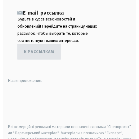
E-mail-рассылка
Будьте в курсе всех новостей и
обновлений! Перейдите на страницу наших
рассылок, чтобы выбрать те, которые
соответствуют вашим интересам.
К РАССЫЛКАМ
Наши приложения:
android
apple
smart tv
samsung smart tv
Всі комерційні рекламні матеріали позначені словами "Спецпроєкт"
чи "Партнерський матеріал". Матеріали з позначкою "Експерт",