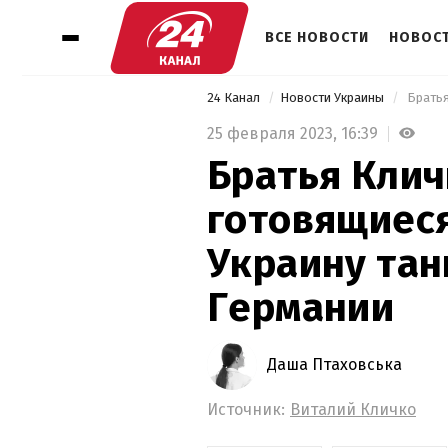
ВСЕ НОВОСТИ
НОВОСТ
24 Канал
Новости Украины
25 февраля 2023,
16:39
Братья Клич
готовящиеся
Украину тан
Германии
Даша Птаховська
Источник:
Виталий Кличко