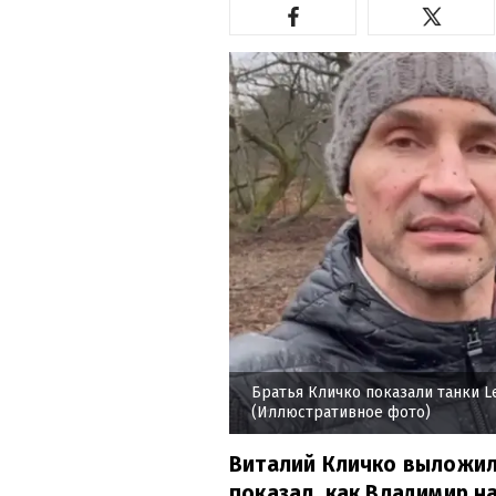
Братья Кличко показали танки L
(Иллюстративное фото)
Виталий Кличко выложил
показал, как Владимир н