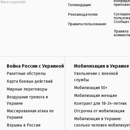
конфиде
Мы в соцсетях:
приложе
Телеведущие
Соглаше
Рекламодателям
пользов
Сообщес
Правила пользования
Правила
коммент
Война России с Украиной
Мобилизация в Украине
Ракетные обстрелы
Увольнение с военной
службы
Карта боевых действий
Мобилизация 50+
Мирные переговоры
Мобилизация женщин
Воздушная тревога в
Украине
Контракт для 18-24-летних
Массированная атака по
Отсрочка от мобилизации
Украине
Мобилизация в Украине:
Взрывы в России
сколько человек мобилизуе