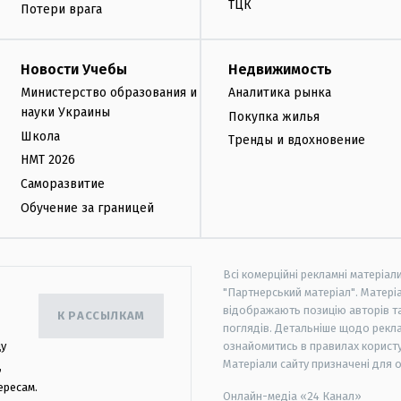
ТЦК
Потери врага
Новости Учебы
Недвижимость
Министерство образования и
Аналитика рынка
науки Украины
Покупка жилья
Школа
Тренды и вдохновение
НМТ 2026
Саморазвитие
Обучение за границей
Всі комерційні рекламні матеріал
"Партнерський матеріал". Матеріа
відображають позицію авторів та 
К РАССЫЛКАМ
поглядів. Детальніше щодо рекл
цу
ознайомитись в правилах користу
Матеріали сайту призначені для 
,
ересам.
Онлайн-медіа «24 Канал»