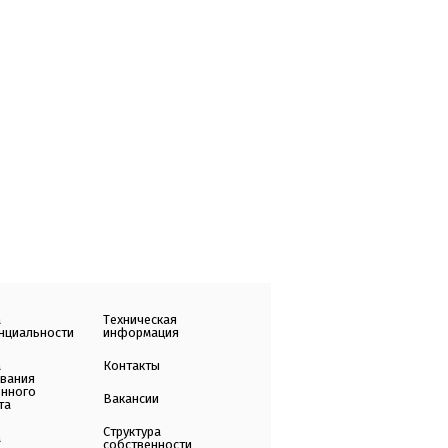
а
Техническая
нциальности
информация
а
Контакты
ования
енного
Вакансии
та
Структура
а
собственности