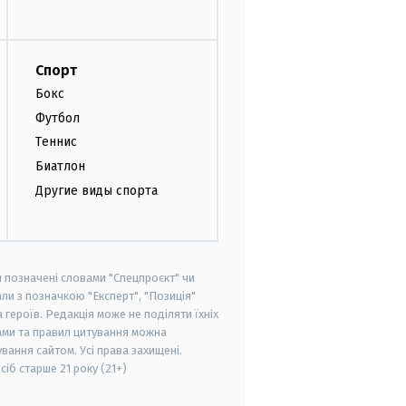
Спорт
Бокс
Футбол
Теннис
Биатлон
Другие виды спорта
и позначені словами "Спецпроєкт" чи
ли з позначкою "Експерт", "Позиція"
героїв. Редакція може не поділяти їхніх
ами та правил цитування можна
вання сайтом. Усі права захищені.
осіб старше
21 року (21+)