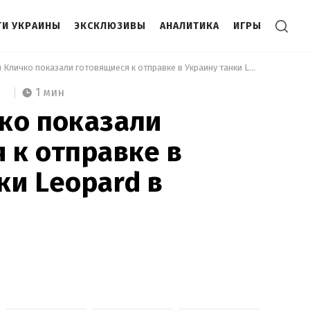
И УКРАИНЫ
ЭКСКЛЮЗИВЫ
АНАЛИТИКА
ИГРЫ
 Братья Кличко показали готовящиеся к отправке в Украину танки Leopard в Германии 
1 мин
ко показали
 к отправке в
ки Leopard в