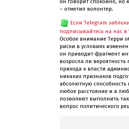
он говорит спокойно, но к
– отметил волонтер.
Если Telegram заблок
подписывайтесь на нас в
Особое внимание Терри о
риски в условиях изменен
он приводит фрагмент инт
возросла ли вероятность
прихода к власти админи
никаких признаков подгот
абсолютную способность н
любое расстояние и в лю
позволяют выполнить так
вопрос политического ре