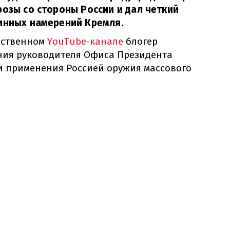
розы со стороны России и дал четкий
инных намерений Кремля.
бственном
YouTube-канале
блогер
ния руководителя Офиса Президента
и применения Россией оружия массового