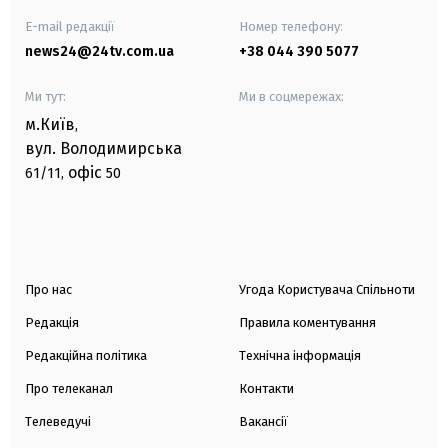
E-mail редакції
Номер телефону:
news24@24tv.com.ua
+38 044 390 5077
Ми тут:
Ми в соцмережах:
м.Київ
,
вул. Володимирська
офіс
61/11,
50
Про нас
Угода Користувача Спільноти
Редакція
Правила коментування
Редакційна політика
Технічна інформація
Про телеканал
Контакти
Телеведучі
Вакансії