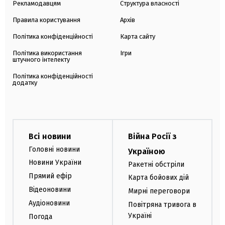
Рекламодавцям
Структура власності
Правила користування
Архів
Політика конфіденційності
Карта сайту
Політика використання
Ігри
штучного інтелекту
Політика конфіденційності
додатку
Всі новини
Війна Росії з
Головні новини
Україною
Новини України
Ракетні обстріли
Прямий ефір
Карта бойових дій
Відеоновини
Мирні переговори
Аудіоновини
Повітряна тривога в
Україні
Погода