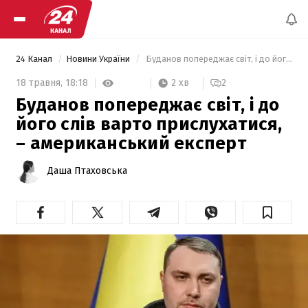
24 Канал
Новини України
 Буданов попереджає світ, і до його слів варто прислухатися, – американський експерт 
2 хв
18 травня,
18:18
2
Буданов попереджає світ, і до
його слів варто прислухатися,
– американський експерт
Даша Птаховська