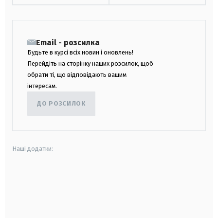
Email - розсилка
Будьте в курсі всіх новин і оновлень!
Перейдіть на сторінку наших розсилок, щоб
обрати ті, що відповідають вашим
інтересам.
ДО РОЗСИЛОК
Наші додатки:
android
apple
smart tv
samsung smart tv