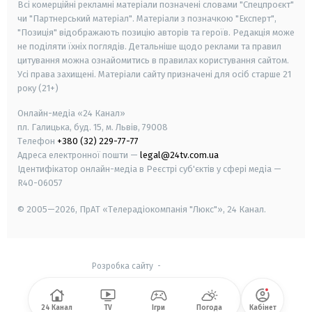
Всі комерційні рекламні матеріали позначені словами "Спецпроєкт"
чи "Партнерський матеріал". Матеріали з позначкою "Експерт",
"Позиція" відображають позицію авторів та героїв. Редакція може
не поділяти їхніх поглядів. Детальніше щодо реклами та правил
цитування можна ознайомитись в правилах користування сайтом.
Усі права захищені.
Матеріали сайту призначені для осіб старше
21
року (21+)
Онлайн-медіа «24 Канал»
пл. Галицька, буд. 15, м. Львів, 79008
Телефон
+380 (32) 229-77-77
Адреса електронної пошти —
legal@24tv.com.ua
Ідентифікатор онлайн-медіа в Реєстрі суб'єктів у сфері медіа —
R40-06057
© 2005—2026,
ПрАТ «Телерадіокомпанія "Люкс"», 24 Канал.
Розробка сайту
-
24 Канал
TV
Ігри
Погода
Кабінет