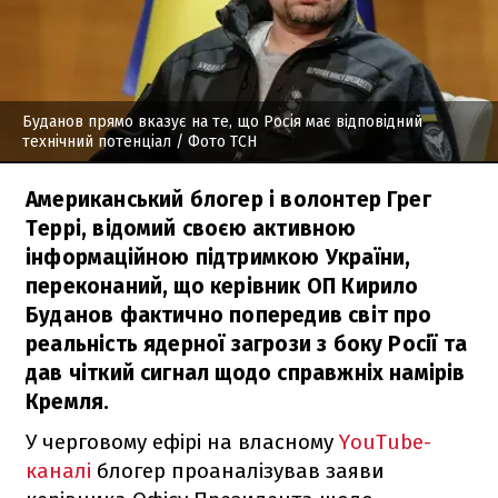
Буданов прямо вказує на те, що Росія має відповідний
технічний потенціал
/ Фото ТСН
Американський блогер і волонтер Грег
Террі, відомий своєю активною
інформаційною підтримкою України,
переконаний, що керівник ОП Кирило
Буданов фактично попередив світ про
реальність ядерної загрози з боку Росії та
дав чіткий сигнал щодо справжніх намірів
Кремля.
У черговому ефірі на власному
YouTube-
каналі
блогер проаналізував заяви