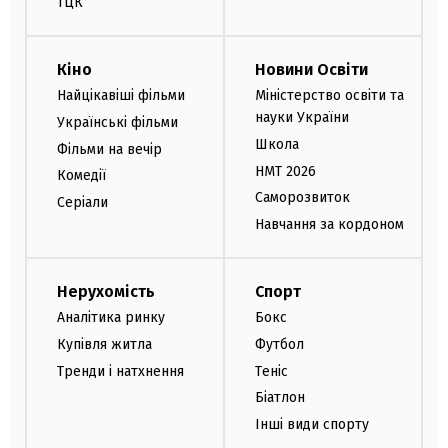
ТЦК
Кіно
Новини Освіти
Найцікавіші фільми
Міністерство освіти та
науки України
Українські фільми
Школа
Фільми на вечір
НМТ 2026
Комедії
Саморозвиток
Серіали
Навчання за кордоном
Нерухомість
Спорт
Аналітика ринку
Бокс
Купівля житла
Футбол
Тренди і натхнення
Теніс
Біатлон
Інші види спорту