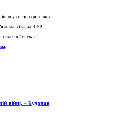
пішов у спецназ розвідки.
я жила в будівлі ГУР.
и його в "теракті".
ням
.
ій війні, – Буданов