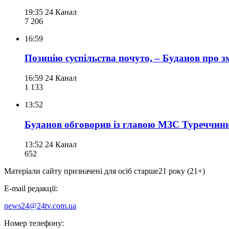
19:35
24 Канал
7 206
16:59
Позицію суспільства почуто, – Буданов про з
16:59
24 Канал
1 133
13:52
Буданов обговорив із главою МЗС Туреччини
13:52
24 Канал
652
Матеріали сайту призначені для осіб старше
21 року (21+)
E-mail редакції:
news24@24tv.com.ua
Номер телефону: