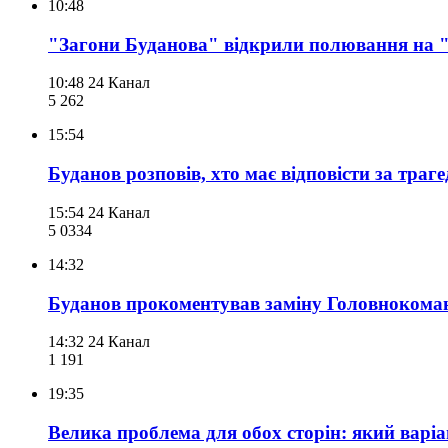
10:48
"Загони Буданова" відкрили полювання на "м
10:48
24 Канал
5 262
15:54
Буданов розповів, хто має відповісти за траг
15:54
24 Канал
5 033
4
14:32
Буданов прокоментував заміну Головнокома
14:32
24 Канал
1 191
19:35
Велика проблема для обох сторін: який варі