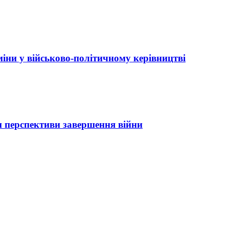
міни у військово-політичному керівництві
 перспективи завершення війни