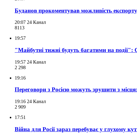
Буданов прокоментував можливість експорту 
20:07
24 Канал
811
3
19:57
"Майбутні тижні будуть багатими на події"
19:57
24 Канал
2 298
19:16
Переговори з Росією можуть зрушити з місц
19:16
24 Канал
2 909
17:51
Війна для Росії зараз перебуває у глухому кут