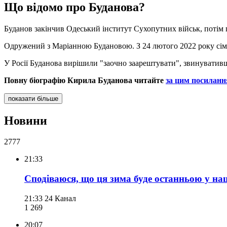
Що відомо про Буданова?
Буданов закінчив Одеський інститут Сухопутних військ, потім 
Одружений з Маріанною Будановою. З 24 лютого 2022 року сім'
У Росії Буданова вирішили "заочно заарештувати", звинувативш
Повну біографію Кирила Буданова читайте
за цим посилан
показати більше
Новини
2777
21:33
Сподіваюся, що ця зима буде останньою у наш
21:33
24 Канал
1 269
20:07