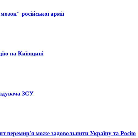
озок" російської армії
едію на Київщині
ндувача ЗСУ
ант перемир'я може задовольнити Україну та Росію