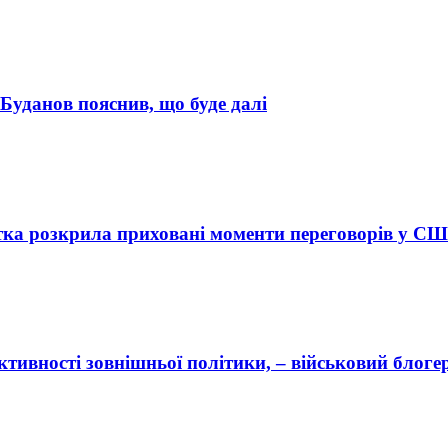
 Буданов пояснив, що буде далі
стка розкрила приховані моменти переговорів у С
тивності зовнішньої політики, – військовий блоге