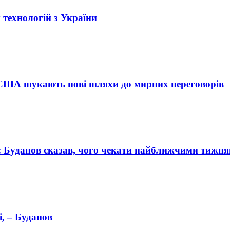
технологій з України
: США шукають нові шляхи до мирних переговорів
я: Буданов сказав, чого чекати найближчими тижн
і, – Буданов