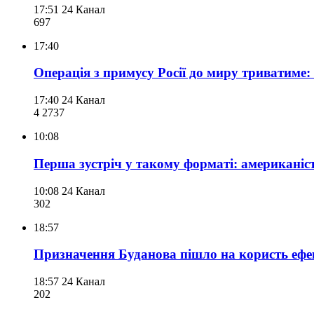
17:51
24 Канал
697
17:40
Операція з примусу Росії до миру триватиме:
17:40
24 Канал
4 273
7
10:08
Перша зустріч у такому форматі: американі
10:08
24 Канал
302
18:57
Призначення Буданова пішло на користь ефек
18:57
24 Канал
202