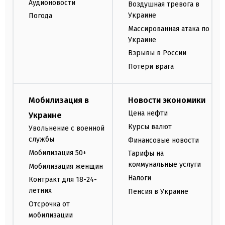
Аудионовости
Воздушная тревога в
Украине
Погода
Массированная атака по
Украине
Взрывы в России
Потери врага
Мобилизация в
Новости экономики
Цена нефти
Украине
Курсы валют
Увольнение с военной
службы
Финансовые новости
Мобилизация 50+
Тарифы на
коммунальные услуги
Мобилизация женщин
Налоги
Контракт для 18-24-
летних
Пенсия в Украине
Отсрочка от
мобилизации