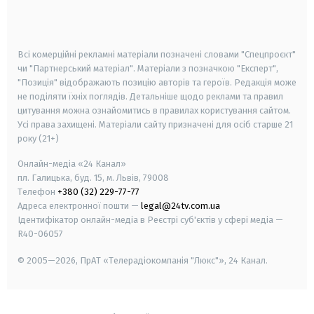
smart tv
samsung smart tv
Всі комерційні рекламні матеріали позначені словами "Спецпроєкт"
чи "Партнерський матеріал". Матеріали з позначкою "Експерт",
"Позиція" відображають позицію авторів та героїв. Редакція може
не поділяти їхніх поглядів. Детальніше щодо реклами та правил
цитування можна ознайомитись в правилах користування сайтом.
Усі права захищені.
Матеріали сайту призначені для осіб старше
21
року (21+)
Онлайн-медіа «24 Канал»
пл. Галицька, буд. 15, м. Львів, 79008
Телефон
+380 (32) 229-77-77
Адреса електронної пошти —
legal@24tv.com.ua
Ідентифікатор онлайн-медіа в Реєстрі суб'єктів у сфері медіа —
R40-06057
© 2005—2026,
ПрАТ «Телерадіокомпанія "Люкс"», 24 Канал.