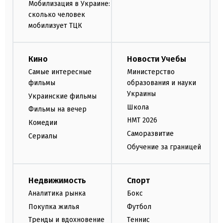
Мобилизация в Украине:
сколько человек
мобилизует ТЦК
Кино
Новости Учебы
Самые интересные
Министерство
фильмы
образования и науки
Украины
Украинские фильмы
Школа
Фильмы на вечер
НМТ 2026
Комедии
Саморазвитие
Сериалы
Обучение за границей
Недвижимость
Спорт
Аналитика рынка
Бокс
Покупка жилья
Футбол
Тренды и вдохновение
Теннис