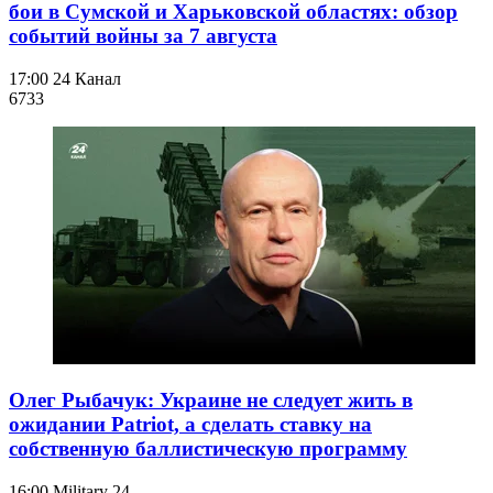
бои в Сумской и Харьковской областях: обзор
событий войны за 7 августа
17:00
24 Канал
673
3
Олег Рыбачук: Украине не следует жить в
ожидании Patriot, а сделать ставку на
собственную баллистическую программу
16:00
Military 24