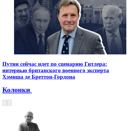
Путин сейчас идет по сценарию Гитлера:
интервью британского военного эксперта
Хэмиша де Бреттон-Гордона
Колонки