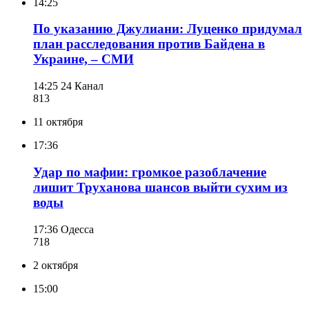
14:25
По указанию Джулиани: Луценко придумал
план расследования против Байдена в
Украине, – СМИ
14:25
24 Канал
813
11 октября
17:36
Удар по мафии: громкое разоблачение
лишит Труханова шансов выйти сухим из
воды
17:36
Одесса
718
2 октября
15:00