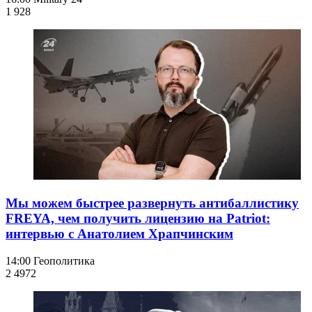
1 928
Мы можем быстрее развернуть антибаллистику
FREYA, чем получить лицензию на Patriot:
интервью с Анатолием Храпчинским
14:00
Геополитика
2 497
2