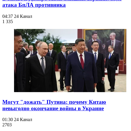
атака БпЛА противника
04:37
24 Канал
1 335
Могут "дожать" Путина: почему Китаю
невыгодно окончание войны в Украине
01:30
24 Канал
270
3