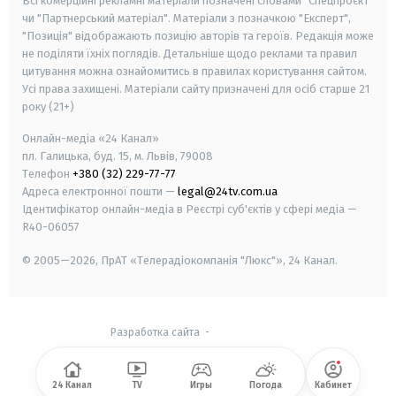
Всі комерційні рекламні матеріали позначені словами "Спецпроєкт"
чи "Партнерський матеріал". Матеріали з позначкою "Експерт",
"Позиція" відображають позицію авторів та героїв. Редакція може
не поділяти їхніх поглядів. Детальніше щодо реклами та правил
цитування можна ознайомитись в правилах користування сайтом.
Усі права захищені.
Матеріали сайту призначені для осіб старше
21
року (21+)
Онлайн-медіа «24 Канал»
пл. Галицька, буд. 15, м. Львів, 79008
Телефон
+380 (32) 229-77-77
Адреса електронної пошти —
legal@24tv.com.ua
Ідентифікатор онлайн-медіа в Реєстрі суб'єктів у сфері медіа —
R40-06057
© 2005—2026,
ПрАТ «Телерадіокомпанія "Люкс"», 24 Канал.
Разработка сайта
-
24 Канал
TV
Игры
Погода
Кабинет