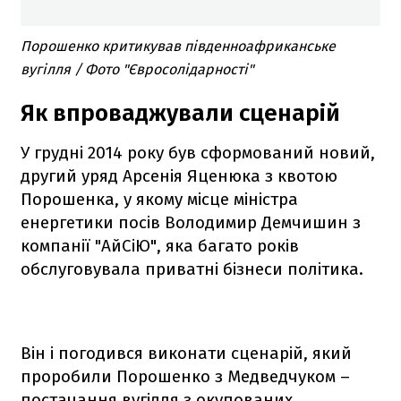
Порошенко критикував південноафриканське
вугілля / Фото "Євросолідарності"
Як впроваджували сценарій
У грудні 2014 року був сформований новий,
другий уряд Арсенія Яценюка з квотою
Порошенка, у якому місце міністра
енергетики посів Володимир Демчишин з
компанії "АйСіЮ", яка багато років
обслуговувала приватні бізнеси політика.
Він і погодився виконати сценарій, який
проробили Порошенко з Медведчуком –
постачання вугілля з окупованих