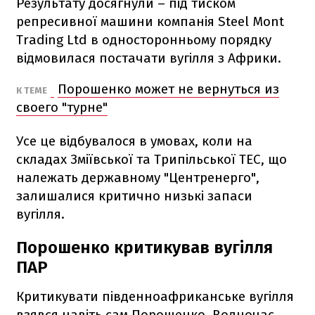
Результату досягнули – під тиском
репресивної машини компанія Steel Mont
Trading Ltd в односторонньому порядку
відмовилася постачати вугілля з Африки.
Порошенко может не вернуться из
К ТЕМЕ
своего "турне"
Усе це відбувалося в умовах, коли на
складах Зміївської та Трипільської ТЕС, що
належать державному "Центренерго",
залишалися критично низькі запаси
вугілля.
Порошенко критикував вугілля
ПАР
Критикувати південноафриканське вугілля
взявся навіть сам Порошенко. Водночас