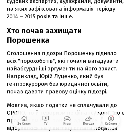
судових експертиз, аудіофайли, документи,
на яких зафіксована інформація періоду
2014 – 2015 років та інше.
Хто почав захищати
Порошенка
Оголошення підозри Порошенку підняло
всіх "порохоботів", які почали вигадувати
найабсурдніші аргументи на його захист.
Наприклад, Юрій Луценко, який був
генпрокурором без юридичної освіти,
почав давати правову оцінку підозрі.
Мовляв, якщо податки не сплачували до
ОРДЛО, то й тероризм не фінансували, що є
просто підміною понять, адже усе
24 Канал
TV
Игры
Погода
Кабинет
відбувалося не у вигляді сплати податків