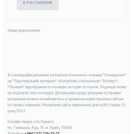
К РАССЫЛКАМ
Наши приложения:
android
apple
smart tv
samsung smart tv
Всі комерційні рекламні матеріали позначені словами "Спецпроєкт"
чи "Партнерський матеріал". Матеріали з позначкою "Експерт",
"Позиція" відображають позицію авторів та героїв. Редакція може
не поділяти їхніх поглядів. Детальніше щодо реклами та правил
цитування можна ознайомитись в правилах користування сайтом.
Усі права захищені.
Матеріали сайту призначені для осіб старше
21
року (21+)
Онлайн-медіа «24 Канал»
пл. Галицька, буд. 15, м. Львів, 79008
Телефон
+380 (32) 229-77-77