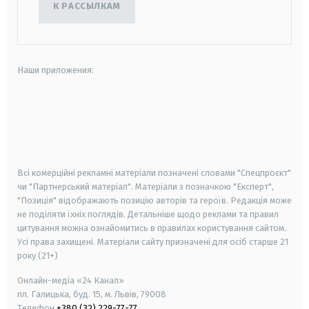
К РАССЫЛКАМ
Наши приложения:
android
apple
smart tv
samsung smart tv
Всі комерційні рекламні матеріали позначені словами "Спецпроєкт"
чи "Партнерський матеріал". Матеріали з позначкою "Експерт",
"Позиція" відображають позицію авторів та героїв. Редакція може
не поділяти їхніх поглядів. Детальніше щодо реклами та правил
цитування можна ознайомитись в правилах користування сайтом.
Усі права захищені.
Матеріали сайту призначені для осіб старше
21
року (21+)
Онлайн-медіа «24 Канал»
пл. Галицька, буд. 15, м. Львів, 79008
Телефон
+380 (32) 229-77-77