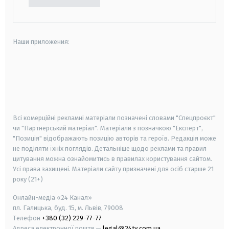
Наши приложения:
android
apple
smart tv
samsung smart tv
Всі комерційні рекламні матеріали позначені словами "Спецпроєкт"
чи "Партнерський матеріал". Матеріали з позначкою "Експерт",
"Позиція" відображають позицію авторів та героїв. Редакція може
не поділяти їхніх поглядів. Детальніше щодо реклами та правил
цитування можна ознайомитись в правилах користування сайтом.
Усі права захищені.
Матеріали сайту призначені для осіб старше
21
року (21+)
Онлайн-медіа «24 Канал»
пл. Галицька, буд. 15, м. Львів, 79008
Телефон
+380 (32) 229-77-77
Адреса електронної пошти —
legal@24tv.com.ua