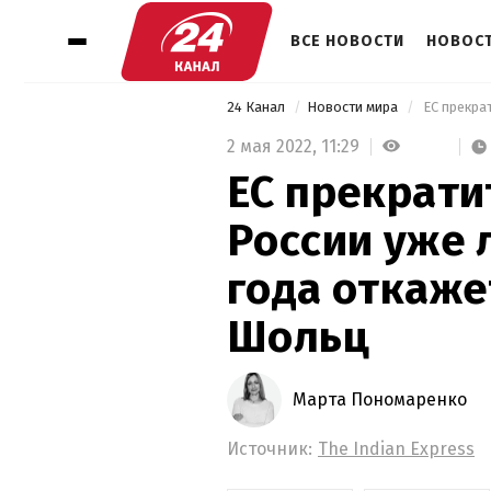
ВСЕ НОВОСТИ
НОВОСТ
24 Канал
Новости мира
2 мая 2022,
11:29
ЕС прекрати
России уже 
года откаже
Шольц
Марта Пономаренко
Источник:
The Indian Express