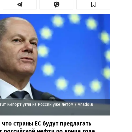
тит импорт угля из России уже летом
/ Anadolu
 что страны ЕС будут предлагать
т российской нефти до конца года.