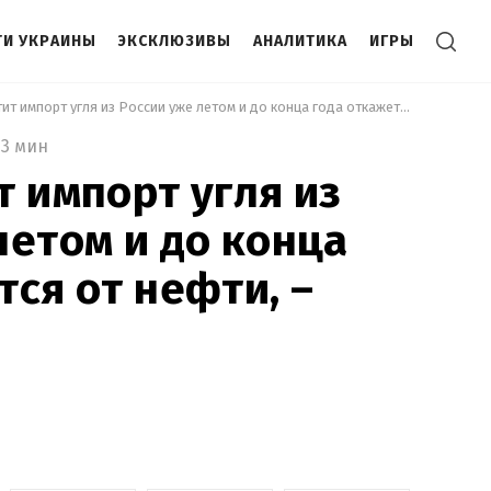
И УКРАИНЫ
ЭКСКЛЮЗИВЫ
АНАЛИТИКА
ИГРЫ
 ЕС прекратит импорт угля из России уже летом и до конца года откажется от нефти, – Шольц 
3 мин
т импорт угля из
летом и до конца
тся от нефти, –