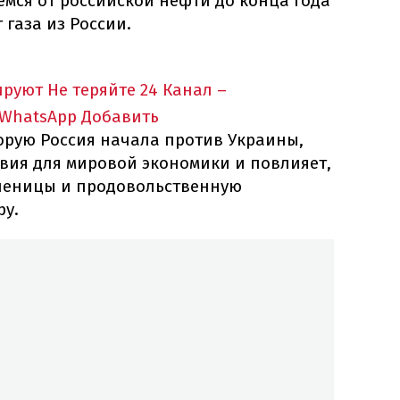
мся от российской нефти до конца года
 газа из России.
ируют
Не теряйте 24 Канал –
 WhatsApp
Добавить
торую Россия начала против Украины,
вия для мировой экономики и повлияет,
шеницы и продовольственную
ру.