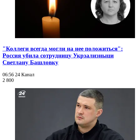
"Коллеги всегда могли на нее положиться":
Россия убила сотрудницу Укрзализныци
Светлану Башловку
06:56
24 Канал
2 800