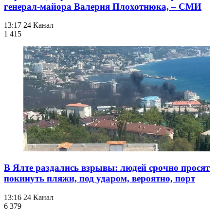
генерал-майора Валерия Плохотнюка, – СМИ
13:17
24 Канал
1 415
В Ялте раздались взрывы: людей срочно просят
покинуть пляжи, под ударом, вероятно, порт
13:16
24 Канал
6 379