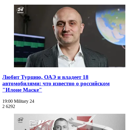
Любит Турцию, ОАЭ и владеет 18
автомобилями: что известно о российском
"Илоне Маске"
19:00
Military 24
2 629
2