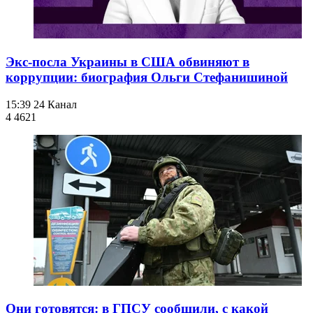
Экс-посла Украины в США обвиняют в
коррупции: биография Ольги Стефанишиной
15:39
24 Канал
4 462
1
Они готовятся: в ГПСУ сообщили, с какой