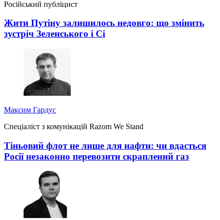
Російський публіцист
Жити Путіну залишилось недовго: що змінить
зустріч Зеленського і Сі
Максим Гардус
Спеціаліст з комунікацій Razom We Stand
Тіньовий флот не лише для нафти: чи вдасться
Росії незаконно перевозити скраплений газ