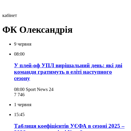
кабінет
ФК Олександрія
9 червня
08:00
У плей-оф УПЛ вирішальний день: які дві
команди гратимуть в еліті наступного
сезону
08:00
Sport News 24
7 746
1 червня
15:45
Таблиця коефіцієнтів УЄФА в сезоні 2025 –