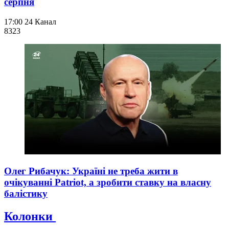
серпня
17:00
24 Канал
832
3
Олег Рибачук: Україні не треба жити в
очікуванні Patriot, а зробити ставку на власну
балістику
Колонки