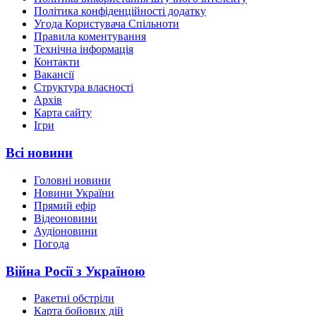
Політика конфіденційності додатку
Угода Користувача Спільноти
Правила коментування
Технічна інформація
Контакти
Вакансії
Структура власності
Архів
Карта сайту
Ігри
Всі новини
Головні новини
Новини України
Прямий ефір
Відеоновини
Аудіоновини
Погода
Війна Росії з Україною
Ракетні обстріли
Карта бойових дій