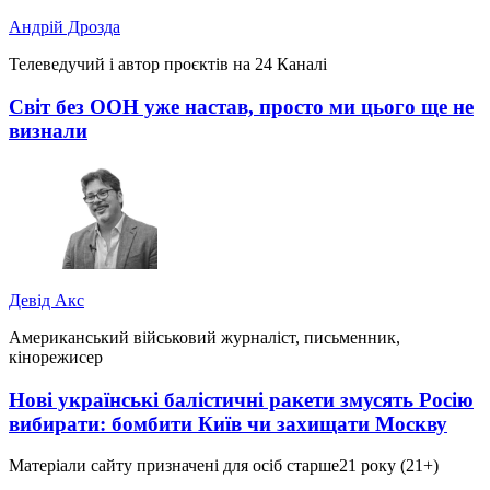
Андрій Дрозда
Телеведучий і автор проєктів на 24 Каналі
Світ без ООН уже настав, просто ми цього ще не
визнали
Девід Акс
Американський військовий журналіст, письменник,
кінорежисер
Нові українські балістичні ракети змусять Росію
вибирати: бомбити Київ чи захищати Москву
Матеріали сайту призначені для осіб старше
21 року (21+)