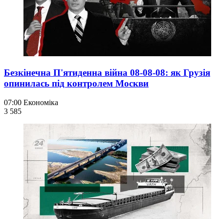
Безкінечна П'ятиденна війна 08-08-08: як Грузія
опинилась під контролем Москви
07:00
Економіка
3 585