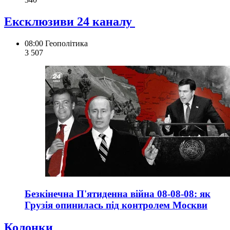
Ексклюзиви 24 каналу
08:00
Геополітика
3 507
Безкінечна П'ятиденна війна 08-08-08: як
Грузія опинилась під контролем Москви
Колонки