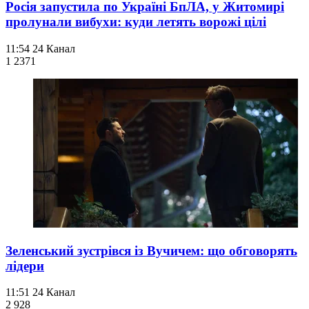
Росія запустила по Україні БпЛА, у Житомирі
пролунали вибухи: куди летять ворожі цілі
11:54
24 Канал
1 237
1
Зеленський зустрівся із Вучичем: що обговорять
лідери
11:51
24 Канал
2 928