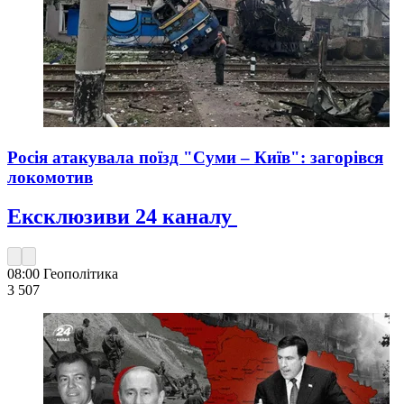
Росія атакувала поїзд "Суми – Київ": загорівся
локомотив
Ексклюзиви 24 каналу
08:00
Геополітика
3 507