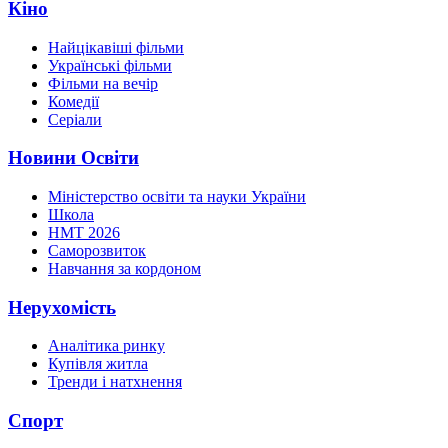
Кіно
Найцікавіші фільми
Українські фільми
Фільми на вечір
Комедії
Серіали
Новини Освіти
Міністерство освіти та науки України
Школа
НМТ 2026
Саморозвиток
Навчання за кордоном
Нерухомість
Аналітика ринку
Купівля житла
Тренди і натхнення
Спорт