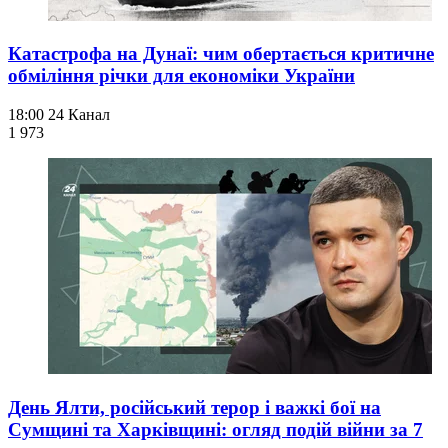
Катастрофа на Дунаї: чим обертається критичне
обміління річки для економіки України
18:00
24 Канал
1 973
День Ялти, російський терор і важкі бої на
Сумщині та Харківщині: огляд подій війни за 7