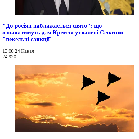
"До росіян наближається свято": що
означатимуть для Кремля ухвалені Сенатом
"пекельні санкції"
13:08
24 Канал
24 920