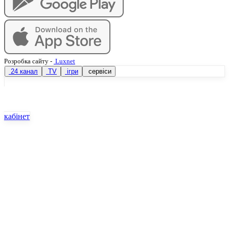
Розробка сайту
-
Luxnet
24 канал
TV
ігри
сервіси
кабінет