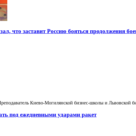
зал, что заставит Россию бояться продолжения бое
Преподаватель Киево-Могилянской бизнес-школы и Львовской б
вать под ежедневными ударами ракет