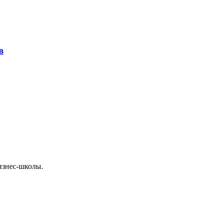
в
изнес-школы.