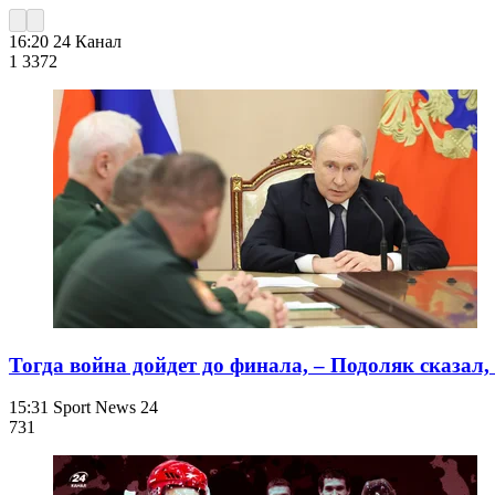
16:20
24 Канал
1 337
2
Тогда война дойдет до финала, – Подоляк сказал,
15:31
Sport News 24
731