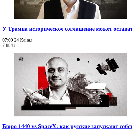
У Трампа историческое соглашение может остава
07:00
24 Канал
7 884
1
Бюро 1440 vs SpaceX: как русские запускают собст