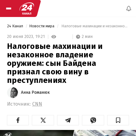
24 Канал
Новости мира
 Налоговые махинации и незаконное владение оружием: сын Байдена признал свою вину в преступлениях 
2 мин
20 июня 2023,
19:21
Налоговые махинации и
незаконное владение
оружием: сын Байдена
признал свою вину в
преступлениях
Анна Романюк
Источник:
CNN