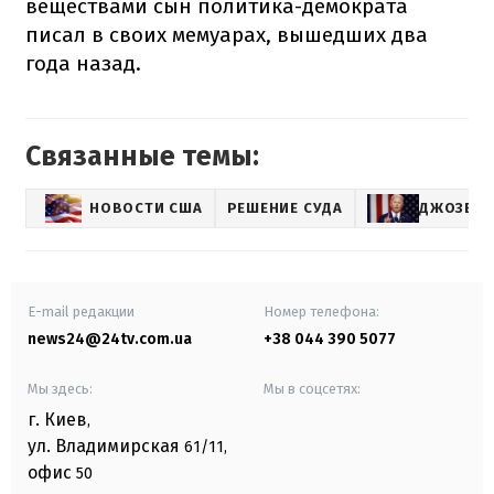
веществами сын политика-демократа
писал в своих мемуарах, вышедших два
года назад.
Связанные темы:
НОВОСТИ США
РЕШЕНИЕ СУДА
ДЖОЗЕФ 
E-mail редакции
Номер телефона:
news24@24tv.com.ua
+38 044 390 5077
Мы здесь:
Мы в соцсетях:
г. Киев
,
ул. Владимирская
61/11,
офис
50