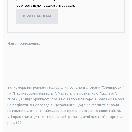
соответствуют вашим интересам.
К РАССЫЛКАМ
Наши приложения:
android
apple
smart tv
samsung smart tv
Всі комерційні рекламні матеріали позначені словами "Спецпроєкт"
чи "Партнерський матеріал". Матеріали з позначкою "Експерт",
"Позиція" відображають позицію авторів та героїв. Редакція може
не поділяти їхніх поглядів. Детальніше щодо реклами та правил
цитування можна ознайомитись в правилах користування сайтом.
Усі права захищені.
Матеріали сайту призначені для осіб старше
21
року (21+)