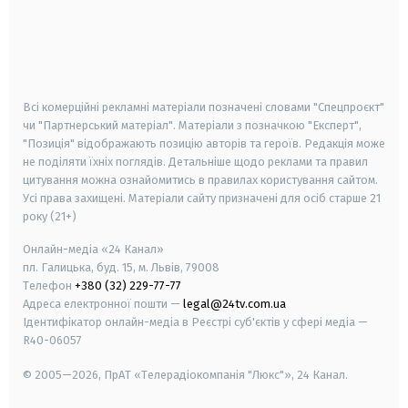
android
apple
smart tv
samsung smart tv
Всі комерційні рекламні матеріали позначені словами "Спецпроєкт"
чи "Партнерський матеріал". Матеріали з позначкою "Експерт",
"Позиція" відображають позицію авторів та героїв. Редакція може
не поділяти їхніх поглядів. Детальніше щодо реклами та правил
цитування можна ознайомитись в правилах користування сайтом.
Усі права захищені.
Матеріали сайту призначені для осіб старше
21
року (21+)
Онлайн-медіа «24 Канал»
пл. Галицька, буд. 15, м. Львів, 79008
Телефон
+380 (32) 229-77-77
Адреса електронної пошти —
legal@24tv.com.ua
Ідентифікатор онлайн-медіа в Реєстрі суб'єктів у сфері медіа —
R40-06057
© 2005—2026,
ПрАТ «Телерадіокомпанія "Люкс"», 24 Канал.