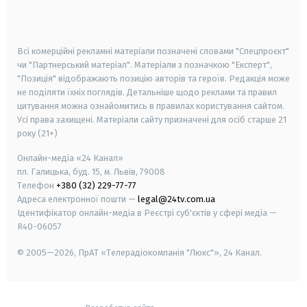
smart tv
samsung smart tv
Всі комерційні рекламні матеріали позначені словами "Спецпроєкт"
чи "Партнерський матеріал". Матеріали з позначкою "Експерт",
"Позиція" відображають позицію авторів та героїв. Редакція може
не поділяти їхніх поглядів. Детальніше щодо реклами та правил
цитування можна ознайомитись в правилах користування сайтом.
Усі права захищені.
Матеріали сайту призначені для осіб старше
21
року (21+)
Онлайн-медіа «24 Канал»
пл. Галицька, буд. 15, м. Львів, 79008
Телефон
+380 (32) 229-77-77
Адреса електронної пошти —
legal@24tv.com.ua
Ідентифікатор онлайн-медіа в Реєстрі суб'єктів у сфері медіа —
R40-06057
© 2005—2026,
ПрАТ «Телерадіокомпанія "Люкс"», 24 Канал.