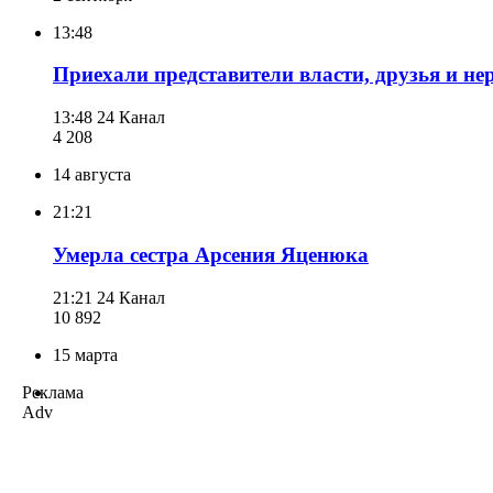
13:48
Приехали представители власти, друзья и н
13:48
24 Канал
4 208
14 августа
21:21
Умерла сестра Арсения Яценюка
21:21
24 Канал
10 892
15 марта
Реклама
Adv