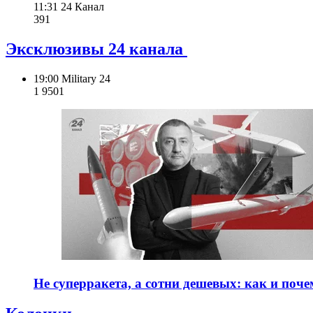
11:31
24 Канал
391
Эксклюзивы 24 канала
19:00
Military 24
1 950
1
Не суперракета, а сотни дешевых: как и поч