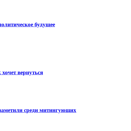
политическое будущее
 хочет вернуться
 заметили среди митингующих