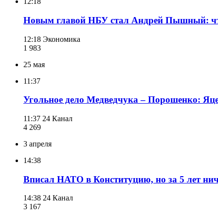
12:18
Новым главой НБУ стал Андрей Пышный: что
12:18
Экономика
1 983
25 мая
11:37
Угольное дело Медведчука – Порошенко: Яц
11:37
24 Канал
4 269
3 апреля
14:38
Вписал НАТО в Конституцию, но за 5 лет нич
14:38
24 Канал
3 167