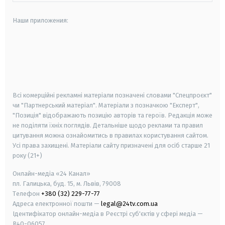
Наши приложения:
android
apple
smart tv
samsung smart tv
Всі комерційні рекламні матеріали позначені словами "Спецпроєкт"
чи "Партнерський матеріал". Матеріали з позначкою "Експерт",
"Позиція" відображають позицію авторів та героїв. Редакція може
не поділяти їхніх поглядів. Детальніше щодо реклами та правил
цитування можна ознайомитись в правилах користування сайтом.
Усі права захищені.
Матеріали сайту призначені для осіб старше
21
року (21+)
Онлайн-медіа «24 Канал»
пл. Галицька, буд. 15, м. Львів, 79008
Телефон
+380 (32) 229-77-77
Адреса електронної пошти —
legal@24tv.com.ua
Ідентифікатор онлайн-медіа в Реєстрі суб'єктів у сфері медіа —
R40-06057