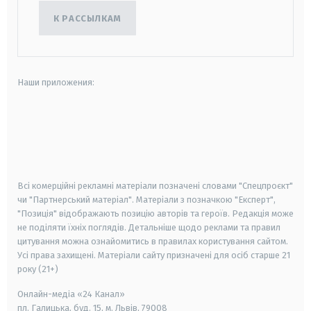
К РАССЫЛКАМ
Наши приложения:
android
apple
smart tv
samsung smart tv
Всі комерційні рекламні матеріали позначені словами "Спецпроєкт"
чи "Партнерський матеріал". Матеріали з позначкою "Експерт",
"Позиція" відображають позицію авторів та героїв. Редакція може
не поділяти їхніх поглядів. Детальніше щодо реклами та правил
цитування можна ознайомитись в правилах користування сайтом.
Усі права захищені.
Матеріали сайту призначені для осіб старше
21
року (21+)
Онлайн-медіа «24 Канал»
пл. Галицька, буд. 15, м. Львів, 79008