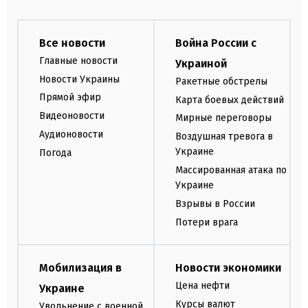
Все новости
Война России с
Главные новости
Украиной
Новости Украины
Ракетные обстрелы
Прямой эфир
Карта боевых действий
Видеоновости
Мирные переговоры
Аудионовости
Воздушная тревога в
Украине
Погода
Массированная атака по
Украине
Взрывы в России
Потери врага
Мобилизация в
Новости экономики
Цена нефти
Украине
Курсы валют
Увольнение с военной