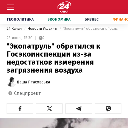
ГЕОПОЛИТИКА
ЭКОНОМИКА
БИЗНЕС
ФИНАН
24 Канал
Новости Украины
"Экопатруль" обратился к Госэкоинспекции из-за недостатков измерения загрязнения воздуха
25 июня,
15:30
2
"Экопатруль" обратился к
Госэкоинспекции из-за
недостатков измерения
загрязнения воздуха
Даша Птаховська
спецпроект