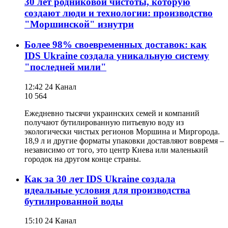
30 лет родниковой чистоты, которую
создают люди и технологии: производство
"Моршинской" изнутри
Более 98% своевременных доставок: как
IDS Ukraine создала уникальную систему
"последней мили"
12:42
24 Канал
10 564
Ежедневно тысячи украинских семей и компаний
получают бутилированную питьевую воду из
экологически чистых регионов Моршина и Миргорода.
18,9 л и другие форматы упаковки доставляют вовремя –
независимо от того, это центр Киева или маленький
городок на другом конце страны.
Как за 30 лет IDS Ukraine создала
идеальные условия для производства
бутилированной воды
15:10
24 Канал