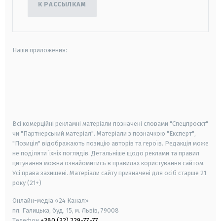
К РАССЫЛКАМ
Наши приложения:
android
apple
smart tv
samsung smart tv
Всі комерційні рекламні матеріали позначені словами "Спецпроєкт"
чи "Партнерський матеріал". Матеріали з позначкою "Експерт",
"Позиція" відображають позицію авторів та героїв. Редакція може
не поділяти їхніх поглядів. Детальніше щодо реклами та правил
цитування можна ознайомитись в правилах користування сайтом.
Усі права захищені.
Матеріали сайту призначені для осіб старше
21
року (21+)
Онлайн-медіа «24 Канал»
пл. Галицька, буд. 15, м. Львів, 79008
Телефон
+380 (32) 229-77-77