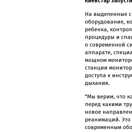
Киевстар запуст
На выделенные с
оборудование, к
ребенка, контро
процедуры и спас
о современной си
аппарате, специ
мощном мониторе
станции монитор
доступа к инстр
дыхания.
"Мы верим, что к
перед какими тру
новое направлени
реанимаций. Это
современным обо