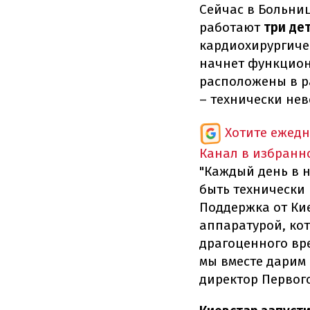
Сейчас в Больниц
работают
три де
кардиохирургичес
начнет функцио
расположены в р
– технически не
Хотите ежедн
Канал в избранно
"Каждый день в 
быть технически 
Поддержка от Ки
аппаратурой, кот
драгоценного вре
мы вместе дарим 
директор Первог