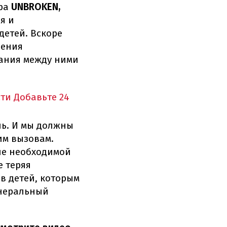
тра
UNBROKEN,
я и
детей. Вскоре
ления
вания между ними
сти
Добавьте 24
нь. И мы должны
им вызовам.
ие необходимой
е теряя
в детей, которым
енеральный