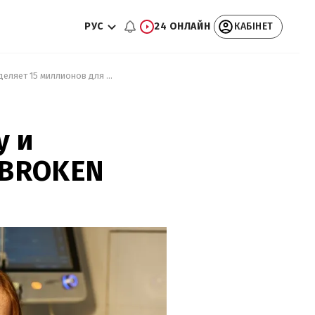
РУС
24 ОНЛАЙН
КАБІНЕТ
 Помощь детским реанимациям: Киевстар запускает инициативу и выделяет 15 миллионов для UNBROKEN 
у и
NBROKEN