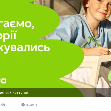
детям
/ Киевстар
4 мин