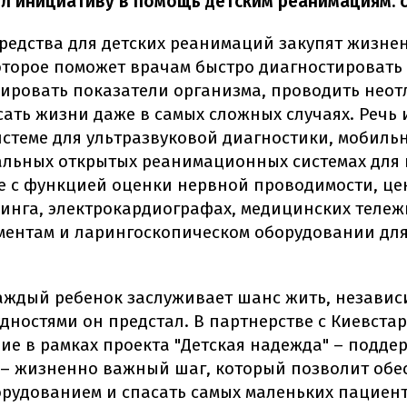
ил инициативу в помощь детским реанимациям: 
редства для детских реанимаций закупят жизне
оторое поможет врачам быстро диагностировать
лировать показатели организма, проводить нео
ать жизни даже в самых сложных случаях. Речь и
стеме для ультразвуковой диагностики, мобиль
альных открытых реанимационных системах для
 с функцией оценки нервной проводимости, це
инга, электрокардиографах, медицинских тележ
ументам и ларингоскопическом оборудовании дл
аждый ребенок заслуживает шанс жить, независи
дностями он предстал. В партнерстве с Киевста
е в рамках проекта "Детская надежда" – поддер
 – жизненно важный шаг, который позволит обе
рудованием и спасать самых маленьких пациен