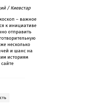
ий / Киевстар
хоскоп – важное
ся к инициативе
чно отправить
аготворительную
аже несколько
ачей и шанс на
ким историям
 сайте
СТЬ