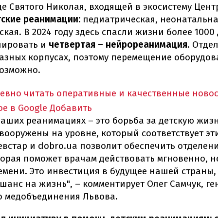
е Святого Николая, входящей в экосистему Цен
тские реанимации:
педиатрическая, неонатальна
кая. В 2024 году здесь спасли жизни более 1000 
нировать и
четвертая – нейрореанимация
. Отде
азных корпусах, поэтому перемещение оборудо
возможно.
евно читать оперативные и качественные ново
е в Google
Добавить
наших реанимациях – это борьба за детскую жиз
вооружены на уровне, который соответствует эт
евстар и dobro.ua позволит обеспечить отделен
орая поможет врачам действовать мгновенно, н
мени. Это инвестиция в будущее нашей страны, 
шанс на жизнь", – комментирует Олег Самчук, г
о медобъединения Львова
.