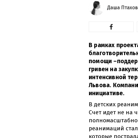
Даша Птахов
В рамках проект
благотворитель
помощи –поддерж
гривен на закуп
интенсивной те
Львова. Компани
инициативе.
В детских реани
Счет идет не на 
полномасштабной
реанимаций стало
которые пострад