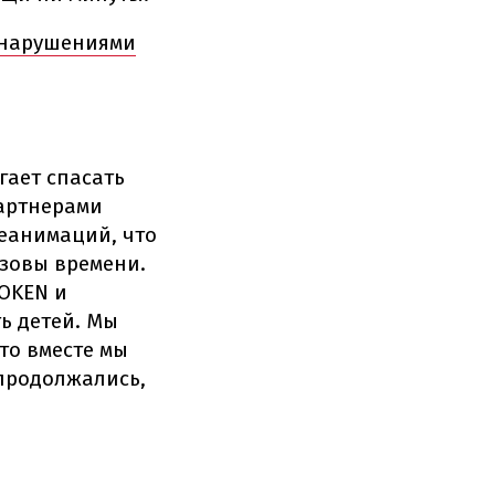
с нарушениями
гает спасать
партнерами
реанимаций, что
зовы времени.
OKEN и
ть детей. Мы
то вместе мы
 продолжались,