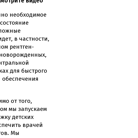
смотрите видео
нно необходимое
 состояние
тложные
дет, в частности,
ном рентген-
 новорожденных,
нтральной
ках для быстрого
я обеспечения
мо от того,
ром мы запускаем
жку детских
спечить врачей
тов. Мы