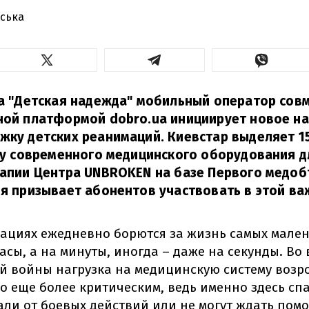
ська
а "Детская надежда" мобильный оператор совм
ной платформой dobro.ua инициирует новое н
ку детских реанимаций. Киевстар выделяет 1
ку современного медицинского оборудования д
рапии Центра UNBROKEN на базе Первого медо
я призывает абонентов участвовать в этой в
мациях ежедневно борются за жизнь самых мален
часы, а на минуты, иногда – даже на секунды. Во
 войны нагрузка на медицинскую систему возро
 еще более критическим, ведь именно здесь спа
али от боевых действий или не могут ждать пом