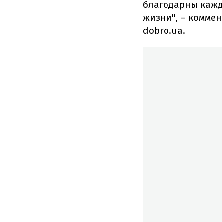
благодарны каждо
жизни", – комме
dobro.ua.