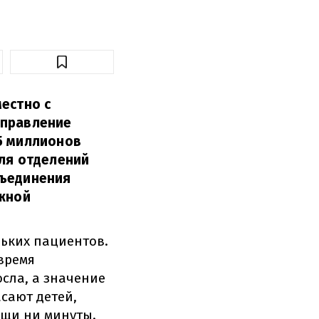
естно с
аправление
5 миллионов
ля отделений
бъединения
ажной
ьких пациентов.
 время
сла, а значение
сают детей,
ощи ни минуты.