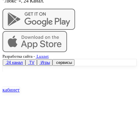
"Люкс"», 24 Канал.
Разработка сайта
-
Luxnet
24 канал
TV
Игры
сервисы
кабинет