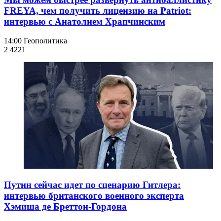
FREYA, чем получить лицензию на Patriot:
интервью с Анатолием Храпчинским
14:00
Геополитика
2 422
1
Путин сейчас идет по сценарию Гитлера:
интервью британского военного эксперта
Хэмиша де Бреттон-Гордона