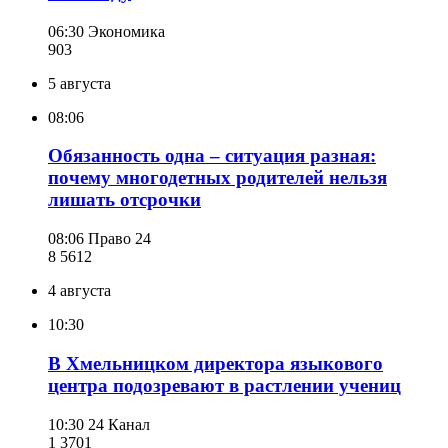
06:30
Экономика
903
5 августа
08:06
Обязанность одна – ситуация разная:
почему многодетных родителей нельзя
лишать отсрочки
08:06
Право 24
8 561
2
4 августа
10:30
В Хмельницком директора языкового
центра подозревают в растлении учениц
10:30
24 Канал
1 370
1