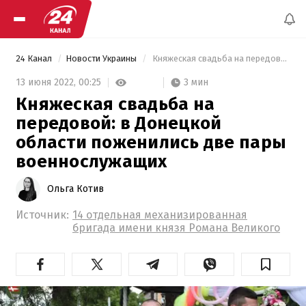
24 Канал
Новости Украины
 Княжеская свадьба на передовой: в Донецкой области поженились две пары военнослужащих 
3 мин
13 июня 2022,
00:25
Княжеская свадьба на
передовой: в Донецкой
области поженились две пары
военнослужащих
Ольга Котив
Источник:
14 отдельная механизированная
бригада имени князя Романа Великого