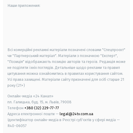
Наши приложения:
android
apple
smart tv
samsung smart tv
Всі комерційні рекламні матеріали позначені словами "Спецпроєкт"
чи "Партнерський матеріал". Матеріали з позначкою "Експерт",
"Позиція" відображають позицію авторів та героїв. Редакція може
не поділяти їхніх поглядів. Детальніше щодо реклами та правил
цитування можна ознайомитись в правилах користування сайтом.
Усі права захищені.
Матеріали сайту призначені для осіб старше
21
року (21+)
Онлайн-медіа «24 Канал»
пл. Галицька, буд. 15, м. Львів, 79008
Телефон
+380 (32) 229-77-77
Адреса електронної пошти —
legal@24tv.com.ua
Ідентифікатор онлайн-медіа в Реєстрі суб'єктів у сфері медіа —
R40-06057