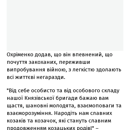
Охріменко додав, що він впевнений, що
почуття закоханих, переживши
випробування війною, з легкістю здолають
всі життєві негаразди.
"Від себе особисто та від особового складу
нашої Князівської бригади бажаю вам
щастя, шановні молодята, взаємоповаги та
взаєморозуміння. Народіть нам славних
козаків та козачок, які стануть славним
продовженням козацьких родів!" –