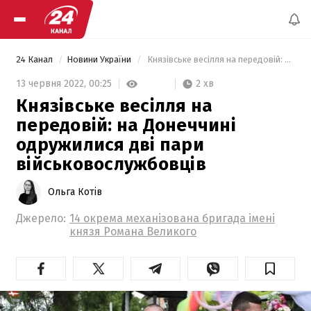
24 Канал
Новини України
 Князівське весілля на передовій: на Донеччині одружилися дві пари військовослужбовців 
2 хв
13 червня 2022,
00:25
Князівське весілля на
передовій: на Донеччині
одружилися дві пари
військовослужбовців
Ольга Котів
Джерело:
14 окрема механізована бригада імені
князя Романа Великого