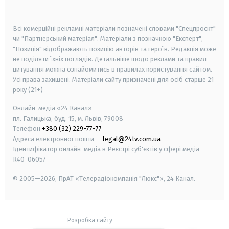
smart tv
samsung smart tv
Всі комерційні рекламні матеріали позначені словами "Спецпроєкт"
чи "Партнерський матеріал". Матеріали з позначкою "Експерт",
"Позиція" відображають позицію авторів та героїв. Редакція може
не поділяти їхніх поглядів. Детальніше щодо реклами та правил
цитування можна ознайомитись в правилах користування сайтом.
Усі права захищені.
Матеріали сайту призначені для осіб старше
21
року (21+)
Онлайн-медіа «24 Канал»
пл. Галицька, буд. 15, м. Львів, 79008
Телефон
+380 (32) 229-77-77
Адреса електронної пошти —
legal@24tv.com.ua
Ідентифікатор онлайн-медіа в Реєстрі суб'єктів у сфері медіа —
R40-06057
© 2005—2026,
ПрАТ «Телерадіокомпанія "Люкс"», 24 Канал.
Розробка сайту
-