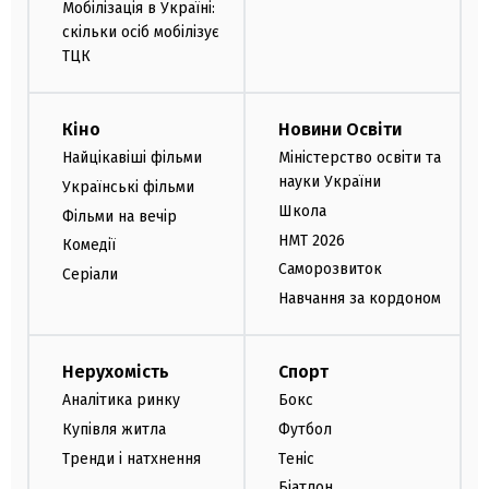
Мобілізація в Україні:
скільки осіб мобілізує
ТЦК
Кіно
Новини Освіти
Найцікавіші фільми
Міністерство освіти та
науки України
Українські фільми
Школа
Фільми на вечір
НМТ 2026
Комедії
Саморозвиток
Серіали
Навчання за кордоном
Нерухомість
Спорт
Аналітика ринку
Бокс
Купівля житла
Футбол
Тренди і натхнення
Теніс
Біатлон