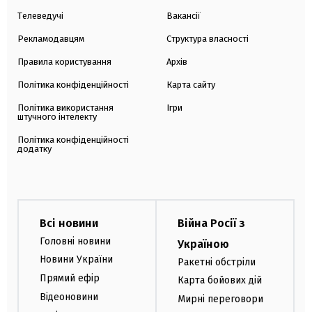
Телеведучі
Вакансії
Рекламодавцям
Структура власності
Правила користування
Архів
Політика конфіденційності
Карта сайту
Політика використання
Ігри
штучного інтелекту
Політика конфіденційності
додатку
Всі новини
Війна Росії з
Головні новини
Україною
Новини України
Ракетні обстріли
Прямий ефір
Карта бойових дій
Відеоновини
Мирні переговори