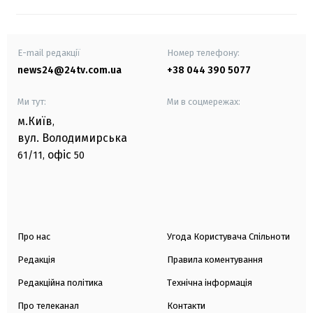
E-mail редакції
Номер телефону:
news24@24tv.com.ua
+38 044 390 5077
Ми тут:
Ми в соцмережах:
м.Київ
,
вул. Володимирська
офіс
61/11,
50
Про нас
Угода Користувача Спільноти
Редакція
Правила коментування
Редакційна політика
Технічна інформація
Про телеканал
Контакти