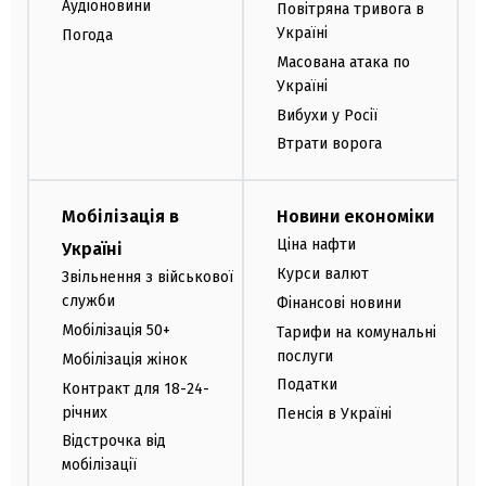
Аудіоновини
Повітряна тривога в
Україні
Погода
Масована атака по
Україні
Вибухи у Росії
Втрати ворога
Мобілізація в
Новини економіки
Ціна нафти
Україні
Курси валют
Звільнення з військової
служби
Фінансові новини
Мобілізація 50+
Тарифи на комунальні
послуги
Мобілізація жінок
Податки
Контракт для 18-24-
річних
Пенсія в Україні
Відстрочка від
мобілізації