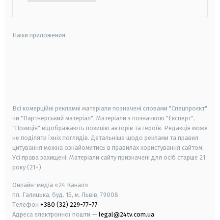
Наши приложения:
android
apple
smart tv
samsung smart tv
Всі комерційні рекламні матеріали позначені словами "Спецпроєкт"
чи "Партнерський матеріал". Матеріали з позначкою "Експерт",
"Позиція" відображають позицію авторів та героїв. Редакція може
не поділяти їхніх поглядів. Детальніше щодо реклами та правил
цитування можна ознайомитись в правилах користування сайтом.
Усі права захищені.
Матеріали сайту призначені для осіб старше
21
року (21+)
Онлайн-медіа «24 Канал»
пл. Галицька, буд. 15, м. Львів, 79008
Телефон
+380 (32) 229-77-77
Адреса електронної пошти —
legal@24tv.com.ua