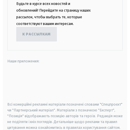
Будьте в курсе всех новостей и
обновлений! Перейдите на страницу наших
рассылок, чтобы выбрать те, которые
соответствуют вашим интересам.
К РАССЫЛКАМ
Наши приложения:
android
apple
smart tv
samsung smart tv
Всі комерційні рекламні матеріали позначені словами "Спецпроєкт"
чи "Партнерський матеріал". Матеріали з позначкою "Експерт",
"Позиція" відображають позицію авторів та героїв. Редакція може
не поділяти їхніх поглядів. Детальніше щодо реклами та правил
цитування можна ознайомитись в правилах користування сайтом.