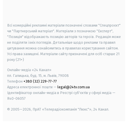
android
apple
smart tv
samsung smart tv
Всі комерційні рекламні матеріали позначені словами "Спецпроєкт"
чи "Партнерський матеріал". Матеріали з позначкою "Експерт",
"Позиція" відображають позицію авторів та героїв. Редакція може
не поділяти їхніх поглядів. Детальніше щодо реклами та правил
цитування можна ознайомитись в правилах користування сайтом.
Усі права захищені.
Матеріали сайту призначені для осіб старше
21
року (21+)
Онлайн-медіа «24 Канал»
пл. Галицька, буд. 15, м. Львів, 79008
Телефон
+380 (32) 229-77-77
Адреса електронної пошти —
legal@24tv.com.ua
Ідентифікатор онлайн-медіа в Реєстрі суб'єктів у сфері медіа —
R40-06057
© 2005—2026,
ПрАТ «Телерадіокомпанія "Люкс"», 24 Канал.