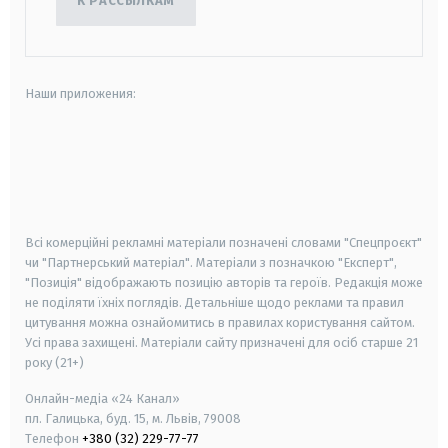
К РАССЫЛКАМ
Наши приложения:
android
apple
smart tv
samsung smart tv
Всі комерційні рекламні матеріали позначені словами "Спецпроєкт"
чи "Партнерський матеріал". Матеріали з позначкою "Експерт",
"Позиція" відображають позицію авторів та героїв. Редакція може
не поділяти їхніх поглядів. Детальніше щодо реклами та правил
цитування можна ознайомитись в правилах користування сайтом.
Усі права захищені.
Матеріали сайту призначені для осіб старше
21
року (21+)
Онлайн-медіа «24 Канал»
пл. Галицька, буд. 15, м. Львів, 79008
Телефон
+380 (32) 229-77-77