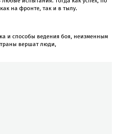
любые испытания. Тогда как успех, по
ак на фронте, так и в тылу.
ка и способы ведения боя, неизменным
 страны вершат люди,