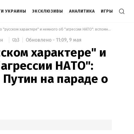
И УКРАИНЫ
ЭКСКЛЮЗИВЫ
АНАЛИТИКА
ИГРЫ
 Много о "русском характере" и немного об "агрессии НАТО": вспомнил ли Путин на параде о "СВО" 
3
Обновлено -
11:09,
9 мая
ин
сском характере" и
"агрессии НАТО":
 Путин на параде о