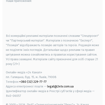
Наши приложения:
android
apple
smart tv
samsung smart tv
Всі комерційні рекламні матеріали позначені словами "Спецпроєкт"
чи "Партнерський матеріал". Матеріали з позначкою "Експерт",
"Позиція" відображають позицію авторів та героїв. Редакція може
не поділяти їхніх поглядів. Детальніше щодо реклами та правил
цитування можна ознайомитись в правилах користування сайтом.
Усі права захищені.
Матеріали сайту призначені для осіб старше
21
року (21+)
Онлайн-медіа «24 Канал»
пл. Галицька, буд. 15, м. Львів, 79008
Телефон
+380 (32) 229-77-77
Адреса електронної пошти —
legal@24tv.com.ua
Ідентифікатор онлайн-медіа в Реєстрі суб'єктів у сфері медіа —
R40-06057
© 2005—2026,
ПрАТ «Телерадіокомпанія "Люкс"», 24 Канал.