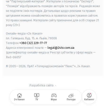
чи "Партнерський матеріал". Матеріали з позначкою "Експерт",
"Позиція" відображають позицію авторів та героїв. Редакція може
не поділяти їхніх поглядів. Детальніше щодо реклами та правил
цитування можна ознайомитись в правилах користування сайтом.
Усі права захищені.
Матеріали сайту призначені для осіб старше
21
року (21+)
Онлайн-медіа «24 Канал»
пл. Галицька, буд. 15, м. Львів, 79008
Телефон
+380 (32) 229-77-77
Адреса електронної пошти —
legal@24tv.com.ua
Ідентифікатор онлайн-медіа в Реєстрі суб'єктів у сфері медіа —
R40-06057
© 2005—2026,
ПрАТ «Телерадіокомпанія "Люкс"», 24 Канал.
Разработка сайта
-
24 Канал
TV
Игры
Погода
Кабинет