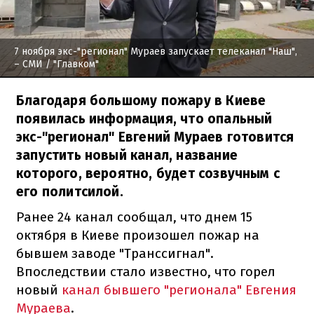
7 ноября экс-"регионал" Мураев запускает телеканал "Наш",
– СМИ
/ "Главком"
Благодаря большому пожару в Киеве
появилась информация, что опальный
экс-"регионал" Евгений Мураев готовится
запустить новый канал, название
которого, вероятно, будет созвучным с
его политсилой.
Ранее 24 канал сообщал, что днем ​​15
октября в Киеве произошел пожар на
бывшем заводе "Транссигнал".
Впоследствии стало известно, что горел
новый
канал бывшего "регионала" Евгения
Мураева
.