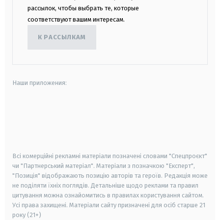
рассылок, чтобы выбрать те, которые
соответствуют вашим интересам.
К РАССЫЛКАМ
Наши приложения:
android
apple
smart tv
samsung smart tv
Всі комерційні рекламні матеріали позначені словами "Спецпроєкт"
чи "Партнерський матеріал". Матеріали з позначкою "Експерт",
"Позиція" відображають позицію авторів та героїв. Редакція може
не поділяти їхніх поглядів. Детальніше щодо реклами та правил
цитування можна ознайомитись в правилах користування сайтом.
Усі права захищені.
Матеріали сайту призначені для осіб старше
21
року (21+)